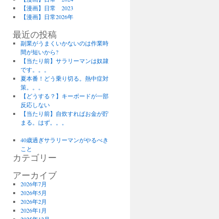
【漫画】日常 2023
【漫画】日常2026年
最近の投稿
副業がうまくいかないのは作業時
間が短いから?
【当たり前】サラリーマンは奴隷
です。。。
夏本番！どう乗り切る。熱中症対
策。。。
【どうする？】キーボードが一部
反応しない
【当たり前】自炊すればお金が貯
まる。はず。。。
40歳過ぎサラリーマンがやるべき
こと
カテゴリー
アーカイブ
2026年7月
2026年5月
2026年2月
2026年1月