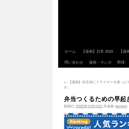
ホーム
【漫画】日常 2025
【漫画
コ
問い合わせ
漫画・マンガ
野球
ン
テ
←
【漫画】坊主頭にドライヤーを使った
ン
か。
ツ
弁当つくるための早起
へ
投稿日:
2023年10月15日
作成者:
korojon
ス
キ