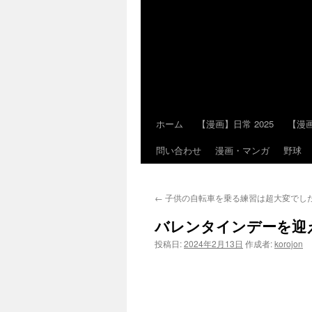
ホーム
【漫画】日常 2025
【漫画
コ
問い合わせ
漫画・マンガ
野球
ン
テ
←
子供の自転車を乗る練習は超大変でし
ン
バレンタインデーを迎
ツ
投稿日:
2024年2月13日
作成者:
korojon
へ
ス
キ