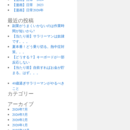
【漫画】日常 2023
【漫画】日常2026年
最近の投稿
副業がうまくいかないのは作業時
間が短いから?
【当たり前】サラリーマンは奴隷
です。。。
夏本番！どう乗り切る。熱中症対
策。。。
【どうする？】キーボードが一部
反応しない
【当たり前】自炊すればお金が貯
まる。はず。。。
40歳過ぎサラリーマンがやるべき
こと
カテゴリー
アーカイブ
2026年7月
2026年5月
2026年2月
2026年1月