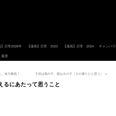
】日常2026年
【漫画】日常 2023
【漫画】日常 2024
チャンバラ
風景
た。体力勝負！
子供は風の子、親は火の子（その通りだと思う）
→
えるにあたって思うこと