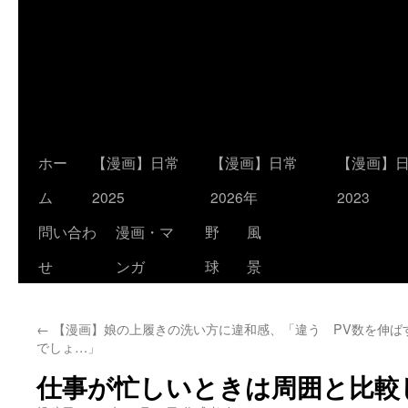
コ
ホー
【漫画】日常
【漫画】日常
【漫画】
ン
ム
2025
2026年
2023
テ
問い合わ
漫画・マ
野
風
ン
せ
ンガ
球
景
ツ
←
【漫画】娘の上履きの洗い方に違和感、「違う
PV数を伸ば
へ
でしょ…」
ス
仕事が忙しいときは周囲と比較
キ