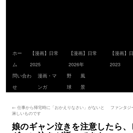
コ
ホー
【漫画】日常
【漫画】日常
【漫画】
ン
ム
2025
2026年
2023
テ
問い合わ
漫画・マ
野
風
ン
せ
ンガ
球
景
ツ
←
仕事から帰宅時に「おかえりなさい」がないと
ファンタジ
へ
淋しいものです
ス
娘のギャン泣きを注意したら、
キ