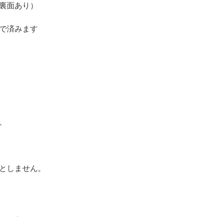
裏面あり）
で済みます
、
としません。
。。」