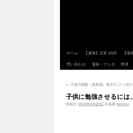
ホーム
【漫画】日常 2025
【漫画
コ
問い合わせ
漫画・マンガ
野球
ン
テ
←
子供の問題（違和感）発言?にどう切
ン
子供に勉強させるには
ツ
投稿日:
2024年4月23日
作成者:
korojon
へ
ス
キ