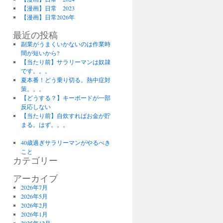
【漫画】日常 2023
【漫画】日常2026年
最近の投稿
副業がうまくいかないのは作業時
間が短いから?
【当たり前】サラリーマンは奴隷
です。。。
夏本番！どう乗り切る。熱中症対
策。。。
【どうする？】キーボードが一部
反応しない
【当たり前】自炊すればお金が貯
まる。はず。。。
40歳過ぎサラリーマンがやるべき
こと
カテゴリー
アーカイブ
2026年7月
2026年5月
2026年2月
2026年1月