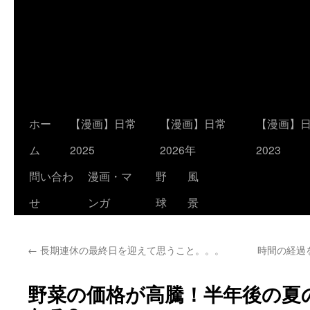
コ
ホー
【漫画】日常
【漫画】日常
【漫画】
ン
ム
2025
2026年
2023
テ
問い合わ
漫画・マ
野
風
ン
せ
ンガ
球
景
ツ
←
長期連休の最終日を迎えて思うこと。。。
時間の経過
へ
ス
野菜の価格が高騰！半年後の夏
キ